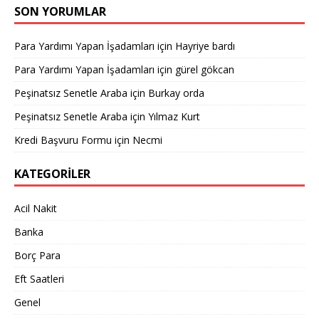
SON YORUMLAR
Para Yardımı Yapan İşadamları
için
Hayriye bardı
Para Yardımı Yapan İşadamları
için
gürel gökcan
Peşinatsız Senetle Araba
için
Burkay orda
Peşinatsız Senetle Araba
için
Yılmaz Kurt
Kredi Başvuru Formu
için
Necmi
KATEGORILER
Acil Nakit
Banka
Borç Para
Eft Saatleri
Genel