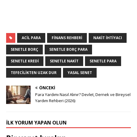
ACIL PARA
FINANS REHBERI
NAKIT IHTIYACI
SENETLE BORÇ
SENETLE BORÇ PARA
SENETLE KREDI
SENETLE NAKIT
SENETLE PARA
TEFECILIKTEN UZAK DUR
YASAL SENET
ÖNCEKI
Para Yardımı Nasıl Alınır? Devlet, Dernek ve Bireysel
Yardım Rehberi (2026)
İLK YORUM YAPAN OLUN