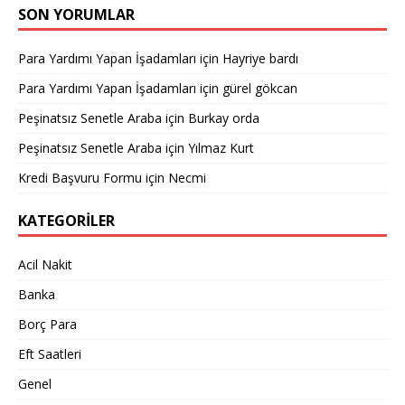
SON YORUMLAR
Para Yardımı Yapan İşadamları
için
Hayriye bardı
Para Yardımı Yapan İşadamları
için
gürel gökcan
Peşinatsız Senetle Araba
için
Burkay orda
Peşinatsız Senetle Araba
için
Yılmaz Kurt
Kredi Başvuru Formu
için
Necmi
KATEGORILER
Acil Nakit
Banka
Borç Para
Eft Saatleri
Genel