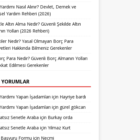
Yardımı Nasıl Alınır? Devlet, Dernek ve
sel Yardım Rehberi (2026)
le Altın Alma Nedir? Güvenli Şekilde Altın
ın Yolları (2026 Rehberi)
iler Nedir? Yasal Olmayan Borç Para
yetleri Hakkında Bilmeniz Gerekenler
rç Para Nedir? Güvenli Borç Almanın Yolları
kkat Edilmesi Gerekenler
 YORUMLAR
Yardımı Yapan İşadamları
için
Hayriye bardı
Yardımı Yapan İşadamları
için
gürel gökcan
atsız Senetle Araba
için
Burkay orda
atsız Senetle Araba
için
Yılmaz Kurt
i Başvuru Formu
için
Necmi