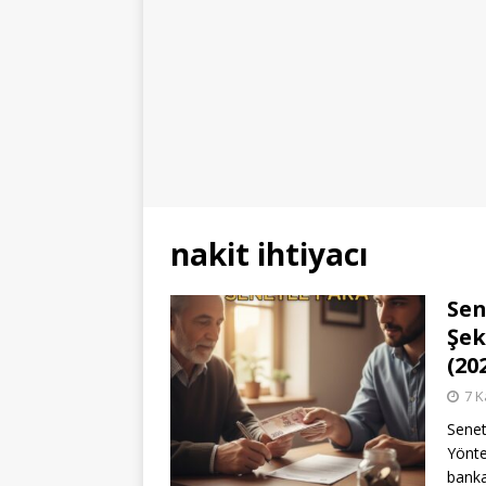
nakit ihtiyacı
Sen
Şek
(20
7 K
Senet
Yönte
banka