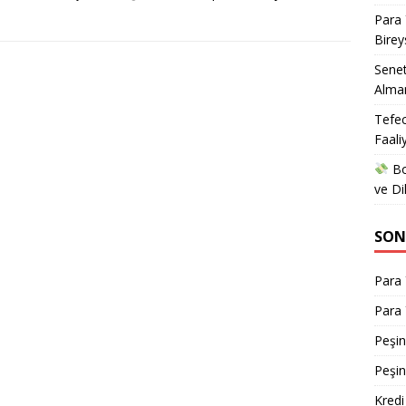
Para 
Birey
Senet
Alman
Tefec
Faali
Bo
ve Di
SON
Para 
Para 
Peşin
Peşin
Kred