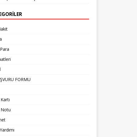
EGORILER
Nakit
a
 Para
atleri
l
AŞVURU FORMU
 Kartı
 Notu
net
Yardımı