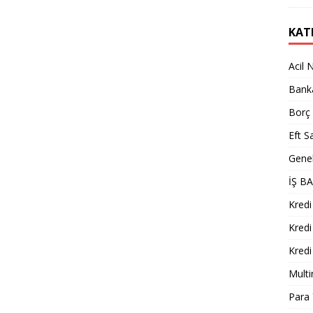
KAT
Acil 
Bank
Borç
Eft Sa
Gene
İŞ B
Kredi
Kredi
Kredi
Multi
Para 