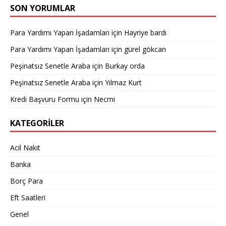
SON YORUMLAR
Para Yardımı Yapan İşadamları
için
Hayriye bardı
Para Yardımı Yapan İşadamları
için
gürel gökcan
Peşinatsız Senetle Araba
için
Burkay orda
Peşinatsız Senetle Araba
için
Yılmaz Kurt
Kredi Başvuru Formu
için
Necmi
KATEGORILER
Acil Nakit
Banka
Borç Para
Eft Saatleri
Genel