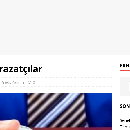
razatçılar
KRE
,
Kredi
,
Yatırım
0
SON
Senet
Temin