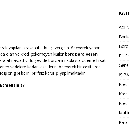
KAT
Acil 
Bank
Borç
rak yapılan ikrazatçılık, bu işi vergisini ödeyerek yapan
umda olan ve kredi çekemeyen kişiler
borç p
ara
v
eren
Eft Sa
ara almaktadır. Bu şekilde borçlarını kolayca ödeme fırsatı
Gene
irlenen vadelere kadar taksitlerini ödeyerek bir çeşit kredi
 işleri gibi belirli bir faiz karşılığı yapılmaktadır.
İŞ B
Kredi
Etmelisiniz?
Kredi
Kredi
Multi
Para 