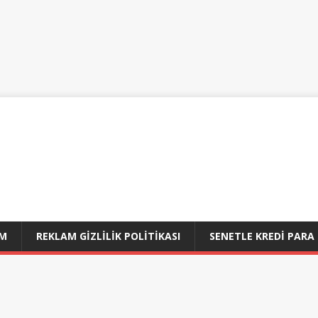
IM
REKLAM GIZLILIK POLITIKASI
SENETLE KREDI PARA