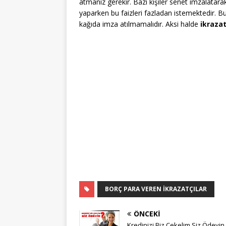
atmanız gerekir. Bazı kişiler senet imzalat
yaparken bu faizleri fazladan istemektedir. Bu 
kağıda imza atılmamalıdır. Aksi halde
ikrazat
BORÇ PARA VEREN İKRAZATÇILAR
ÖNCEKI
Kredinizi Biz Çekelim Siz Ödeyin