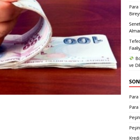
Para 
Birey
Senet
Alman
Tefec
Faali
Bo
ve Di
SON
Para 
Para 
Peşin
Peşin
Kred