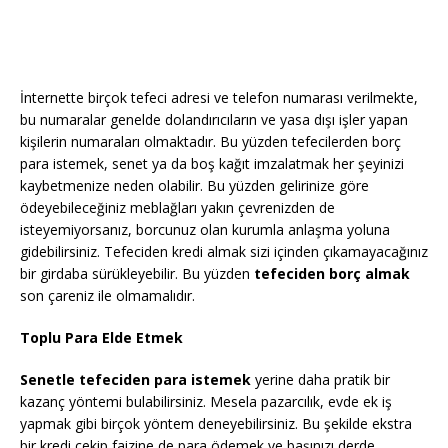
İnternette birçok tefeci adresi ve telefon numarası verilmekte,
bu numaralar genelde dolandırıcıların ve yasa dışı işler yapan
kişilerin numaraları olmaktadır. Bu yüzden tefecilerden borç
para istemek, senet ya da boş kağıt imzalatmak her şeyinizi
kaybetmenize neden olabilir. Bu yüzden gelirinize göre
ödeyebileceğiniz meblağları yakın çevrenizden de
isteyemiyorsanız, borcunuz olan kurumla anlaşma yoluna
gidebilirsiniz. Tefeciden kredi almak sizi içinden çıkamayacağınız
bir girdaba sürükleyebilir. Bu yüzden
tefeciden borç almak
son çareniz ile olmamalıdır.
Toplu Para Elde Etmek
Senetle tefeciden para istemek
yerine daha pratik bir
kazanç yöntemi bulabilirsiniz. Mesela pazarcılık, evde ek iş
yapmak gibi birçok yöntem deneyebilirsiniz. Bu şekilde ekstra
bir kredi çekip faizine de para ödemek ve başınızı derde